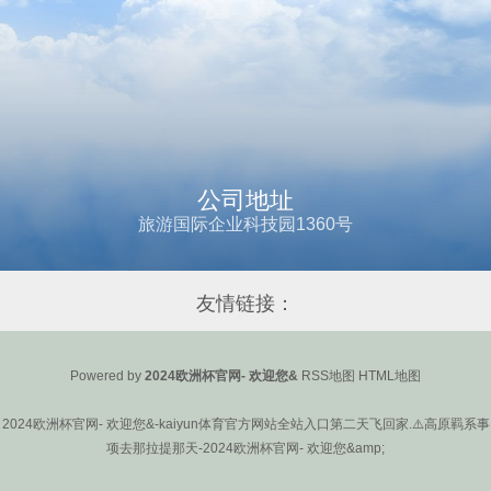
公司地址
旅游国际企业科技园1360号
友情链接：
Powered by
2024欧洲杯官网- 欢迎您&
RSS地图
HTML地图
2024欧洲杯官网- 欢迎您&-kaiyun体育官方网站全站入口第二天飞回家.⚠️高原羁系事
项去那拉提那天-2024欧洲杯官网- 欢迎您&amp;