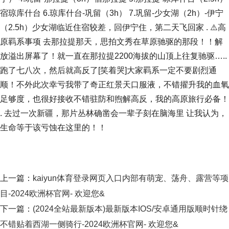
宿琼库什台 6.琼库什台-巩留（3h） 7.巩留-少女湖（2h）-伊宁
（2.5h）少女湖临近住宿较差，回伊宁住，第二天飞回家 . ⚠️高
原羁系事项 去那拉提那天，思拍文秀在草原驰驱的那段！！解
放溢出屏幕了！就一直在那拉提2200海拔的山顶上往复驰驱…..
跑了七八次，然后就高反了[笑着哭]大家羁系一定不要剧烈通
顺！不外此次幸亏我带了奇正红景天口服液，不错擢升我的血氧
足够度，也很好接收不错驻防和煦解高反，我的高原旅行必备！
. 去过一次新疆，那片丛林确凿会一辈子刻在脑海里 让我认为，
生命等于该亏蚀在这里的！！
上一篇：
kaiyun体育登录网页入口内部有萌宠、荡舟、露营等项
目-2024欧洲杯官网- 欢迎您&
下一篇：
(2024全站最新版本)最新版本IOS/安卓通用版顺时针绕
不错贴着西湖一侧骑行-2024欧洲杯官网- 欢迎您&