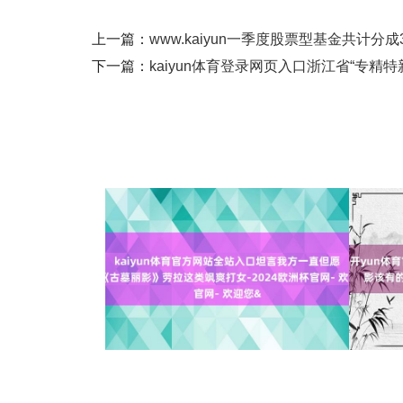
上一篇：
www.kaiyun一季度股票型基金共计分成3
下一篇：
kaiyun体育登录网页入口浙江省“专精