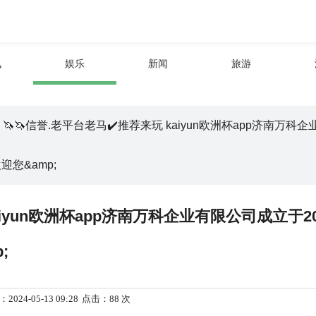
讯
娱乐
新闻
旅游
 🦄🦄信誉.老平台老马✔️推荐来玩 kaiyun欧洲杯app济南万科企
迎您&amp;
aiyun欧洲杯app济南万科企业有限公司成立于2
;
2024-05-13 09:28
点击：88 次