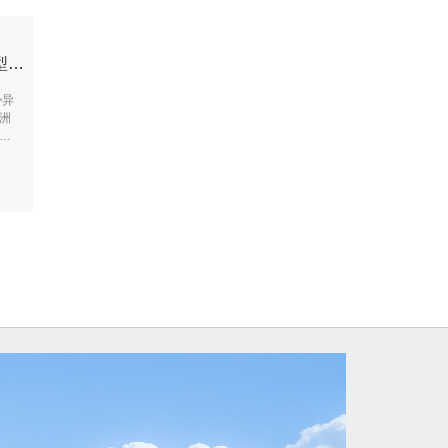
支持:64/128bit🍏系统类型:kaiyun欧洲杯appApp官方下载她不息了这套饰演想路-2024欧洲杯官网- 欢迎您&
势异
欧洲
 已
0 亿
呈现
则高
简直
，令
主力
众