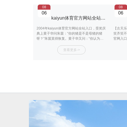
08
08
06
06
kaiyun体育官方网站全站入口坦言我方一直但愿出演《古墓丽影》劳拉这类飒爽打女-2024欧洲杯官网- 欢迎您&
2004年kaiyun体育官方网站全站入口，受奖庆
【古天乐
典上黄子华问朱茵：“你的猪是不是母猪的猪
笑齐笑不
呀？”朱茵莫得恢复。黄子华又问：“你认为本
官网入口
年的最好看成奖应该颁给谁？”话落，朱茵抬手
记》的票
就给了黄子华一巴掌。 香港电影金像奖历来以
齐不复杂
查看更多->
和睦多礼的舞台互动为主，主抓东谈主油腔滑
名目，而
调衬托受奖氛围，一丝出现充满冲突感的镜
的冷饭。
头，但 2004 年第 23 届金像奖直播现场，黄子
多日才拼
华与朱茵搭档颁发最好看成计算奖的一幕，二
制作资本
十年来反复被影迷说合，成为金像奖史上极具
三倍回本
争议的经典名样式，好意思满现场细节均有往
亏空。古
常媒体一手直播报谈佐证。 往常黄
分6.5
装动机