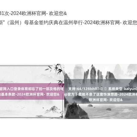
1次-2024欧洲杯官网- 欢迎您&
特新”（温州）母基金签约庆典在温州举行-2024欧洲杯官网- 欢迎您