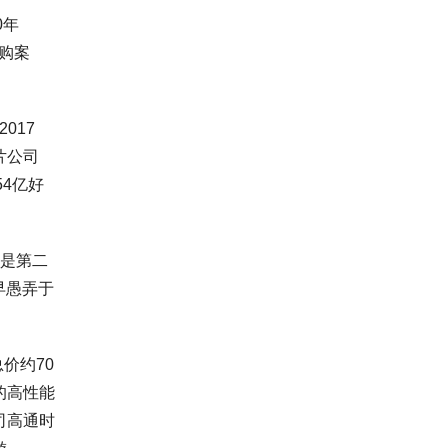
0年
收购案
017
片公司
54亿好
a是第二
最早愚弄于
价约70
的高性能
司高通时