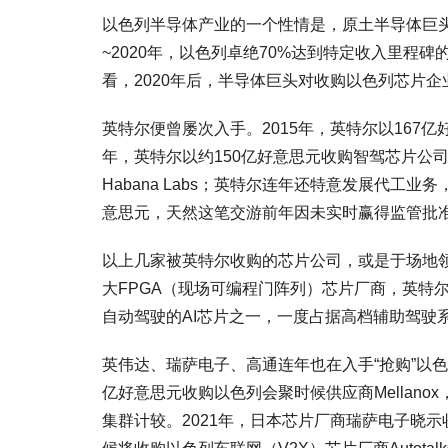
以色列半导体产业的一个性情是，原土半导体巨头鲜
~2020年，以色列卓绝70%达到特定收入里程
看，2020年后，半导体巨头对收购以色列芯片企
英特尔便曾屡次入手。2015年，英特尔以167亿好
年，英特尔以约150亿好意思元收购智驾芯片公司Mo
Habana Labs；英特尔连年还特意发展代工
意思元，天然这笔交游前年因未实时赢得监管批
以上几家被英特尔收购的芯片公司，或是于场地领域
大FPGA（现场可编程门阵列）芯片厂商，英特尔最近推
自动驾驶的AI芯片之一，一度占据高档辅助驾驶系统7
英伟达、瑞萨电子、高通连年也在入手“抢购”以色
亿好意思元收购以色列会聚时候供应商Mellan
集群计较。2021年，日本芯片厂商瑞萨电子晓示