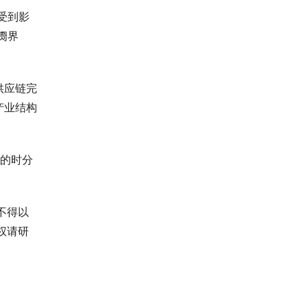
受到影
阓界
供应链完
产业结构
续的时分
不得以
权请研