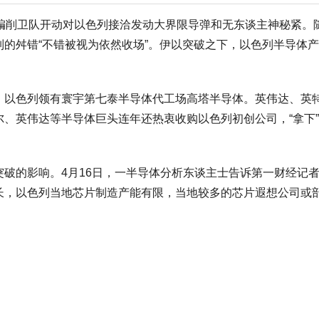
兰编削卫队开动对以色列接洽发动大界限导弹和无东谈主神秘紧。
的舛错“不错被视为依然收场”。伊以突破之下，以色列半导体
，以色列领有寰宇第七泰半导体代工场高塔半导体。英伟达、英
、英伟达等半导体巨头连年还热衷收购以色列初创公司，“拿下
破的影响。4月16日，一半导体分析东谈主士告诉第一财经记
长，以色列当地芯片制造产能有限，当地较多的芯片遐想公司或