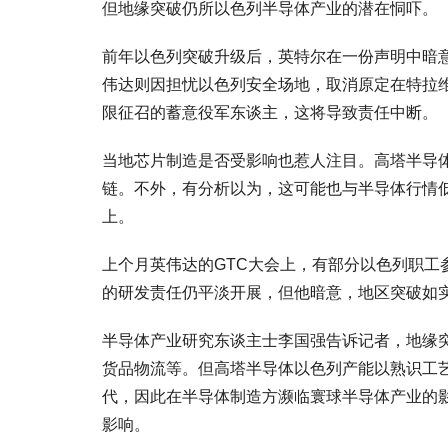
但地缘突破仍所以色列半导体产业的潜在恫吓。
前年以色列突破升级后，英特尔在一份声明中暗意
伟达则因担忧以色列安全场地，取消原定在特拉维
限征召的蓄意役军东谈主，这将导致责任中断。
当地芯片制造是否受影响也惹人注目。高塔半导
链。不外，有分析以为，这可能也与半导体行情
上。
上个月英伟达的GTC大会上，有部分以色列职工参
的研发责任仍平淡开展，但他暗意，地区突破如
半导体产业研究东谈主士李国强告诉记者，地缘
货品物流等。但高塔半导体以色列产能以熟识工
代，因此在半导体制造方濒临寰球半导体产业的
影响。