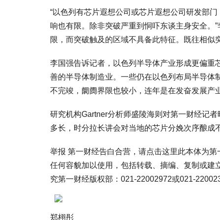
“以色列有芯片遐想公司或芯片遐想公司研发部
响也有限。除非突破严重到恫吓东谈主身安全。
限，而突破触及的区域不具备此特征。既往相似
李国强告诉记者，以色列半导体产业形成更偏重
善的半导体制造业。一些仍在以色列布局半导体
不完竣，阛阓界限也较小，连年是在发奋发展产
研究机构Gartner分析师盛陵海则对第一财经
多长，时分拉长讲会对当地的芯片分娩次序酿成不
举报 第一财经告白合营，请点击这里此本体为
任何容貌加以使用，包括转载、摘编、复制或建
究第一财经版权部：021-22002972或021-220023
郑栩彤