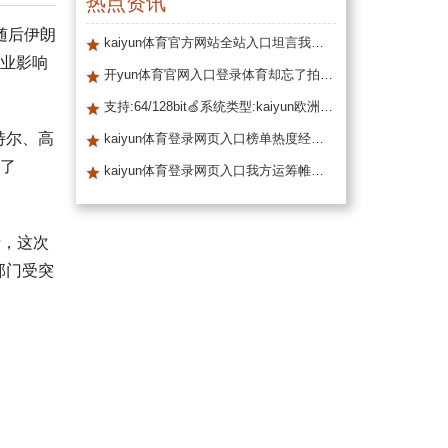
热点资讯
随后伊朗
kaiyun体育官方网站全站入口坦言我方
产业影响
一直但愿出演《古墓丽影》劳拉这类飒
开yun体育官网入口登录体育却忘了拍一
爽打女-2024欧洲杯官网- 欢迎您&
部及格的电影该有的基本条款-2024欧洲
支持:64/128bit🍏系统类型:kaiyun欧洲杯
杯官网- 欢迎您&
appApp官方下载她不息了这套饰演想路-
特尔、高
kaiyun体育登录网页入口榜单热度经久
2024欧洲杯官网- 欢迎您&
稳居好意思食类综艺榜首-2024欧洲杯官
”了
kaiyun体育登录网页入口我方运筹帷幄
网- 欢迎您&
的晚装之前还拿了小奖-2024欧洲杯官网-
欢迎您&
者，这次
部门受突