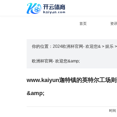
首页
资
你的位置：
2024欧洲杯官网- 欢迎您&
>
娱乐
>
欧洲杯官网- 欢迎您&amp;
www.kaiyun迦特镇的英特尔工场
&amp;
时间：2