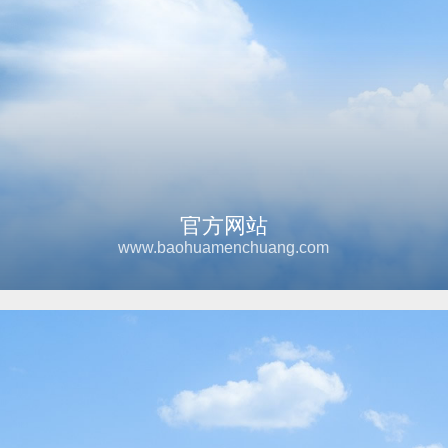
官方网站
www.baohuamenchuang.com