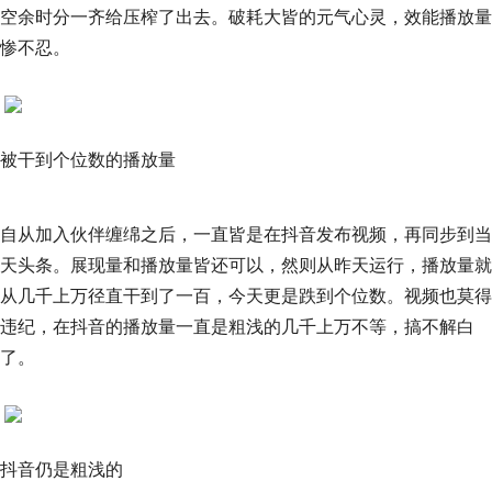
空余时分一齐给压榨了出去。破耗大皆的元气心灵，效能播放量
惨不忍。
被干到个位数的播放量
自从加入伙伴缠绵之后，一直皆是在抖音发布视频，再同步到当
天头条。展现量和播放量皆还可以，然则从昨天运行，播放量就
从几千上万径直干到了一百，今天更是跌到个位数。视频也莫得
违纪，在抖音的播放量一直是粗浅的几千上万不等，搞不解白
了。
抖音仍是粗浅的