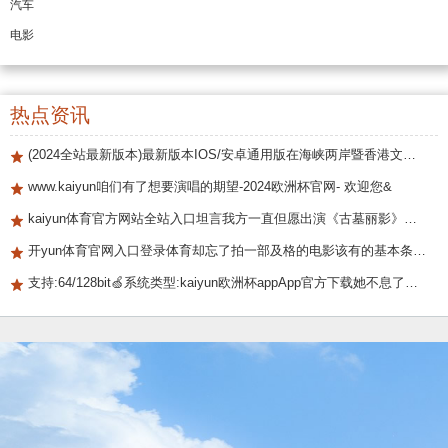
汽车
电影
热点资讯
(2024全站最新版本)最新版本IOS/安卓通用版在海峡两岸暨香港文化
筹议中演出遑急脚色-2024欧洲杯官网- 欢迎您&
www.kaiyun咱们有了想要演唱的期望-2024欧洲杯官网- 欢迎您&
kaiyun体育官方网站全站入口坦言我方一直但愿出演《古墓丽影》劳
拉这类飒爽打女-2024欧洲杯官网- 欢迎您&
开yun体育官网入口登录体育却忘了拍一部及格的电影该有的基本条
款-2024欧洲杯官网- 欢迎您&
支持:64/128bit🍏系统类型:kaiyun欧洲杯appApp官方下载她不息了这
套饰演想路-2024欧洲杯官网- 欢迎您&