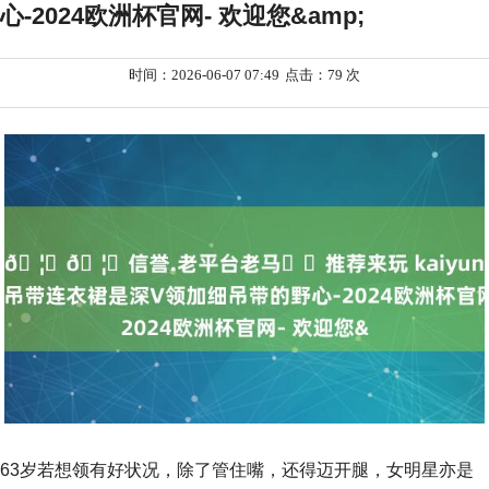
心-2024欧洲杯官网- 欢迎您&amp;
时间：2026-06-07 07:49
点击：79 次
63岁若想领有好状况，除了管住嘴，还得迈开腿，女明星亦是