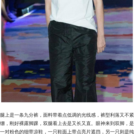
腿上是一条九分裤，面料带着点低调的光线感，裤型利落又不紧
绷，刚好裸露脚踝，双腿看上去是又长又直。眼神来到双脚，是
一对粉色的细带凉鞋，一只鞋面上带点亮片遮挡，另一只则是纯