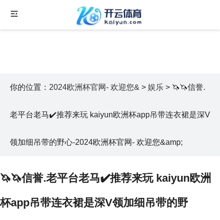
你的位置：
2024欧洲杯官网- 欢迎您&
>
娱乐
> 🦄🦄信誉.
老平台老马✔️推荐来玩 kaiyun欧洲杯app吊带连衣裙是深V
领加细吊带的野心-2024欧洲杯官网- 欢迎您&amp;
🦄🦄信誉.老平台老马✔️推荐来玩 kaiyun欧洲
杯app吊带连衣裙是深V领加细吊带的野