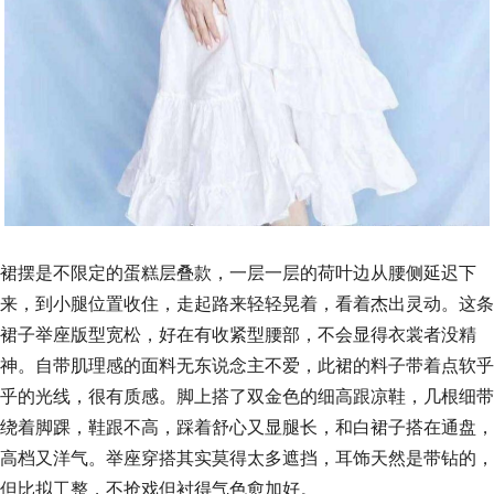
裙摆是不限定的蛋糕层叠款，一层一层的荷叶边从腰侧延迟下
来，到小腿位置收住，走起路来轻轻晃着，看着杰出灵动。这条
裙子举座版型宽松，好在有收紧型腰部，不会显得衣裳者没精
神。自带肌理感的面料无东说念主不爱，此裙的料子带着点软乎
乎的光线，很有质感。脚上搭了双金色的细高跟凉鞋，几根细带
绕着脚踝，鞋跟不高，踩着舒心又显腿长，和白裙子搭在通盘，
高档又洋气。举座穿搭其实莫得太多遮挡，耳饰天然是带钻的，
但比拟工整，不抢戏但衬得气色愈加好。