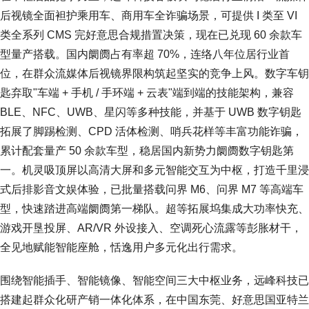
后视镜全面袒护乘用车、商用车全诈骗场景，可提供 I 类至 VI
类全系列 CMS 完好意思合规措置决策，现在已兑现 60 余款车
型量产搭载。国内阛阓占有率超 70%，连络八年位居行业首
位，在群众流媒体后视镜界限构筑起坚实的竞争上风。数字车钥
匙弃取"车端 + 手机 / 手环端 + 云表"端到端的技能架构，兼容
BLE、NFC、UWB、星闪等多种技能，并基于 UWB 数字钥匙
拓展了脚踢检测、CPD 活体检测、哨兵花样等丰富功能诈骗，
累计配套量产 50 余款车型，稳居国内新势力阛阓数字钥匙第
一。机灵吸顶屏以高清大屏和多元智能交互为中枢，打造千里浸
式后排影音文娱体验，已批量搭载问界 M6、问界 M7 等高端车
型，快速踏进高端阛阓第一梯队。超等拓展坞集成大功率快充、
游戏开垦投屏、AR/VR 外设接入、空调死心流露等彭胀材干，
全见地赋能智能座舱，恬逸用户多元化出行需求。
围绕智能插手、智能镜像、智能空间三大中枢业务，远峰科技已
搭建起群众化研产销一体化体系，在中国东莞、好意思国亚特兰