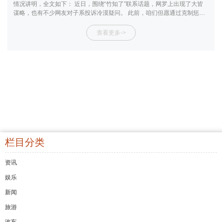
情况讲明，全文如下： 近日，围绕“竹知了”联系话题，网罗上出现了大皆
谋略，也有不少网友对子系投诉冷漠疑问。 此前，咱们但愿通过克制惩
办，幸免进一步放大争议，跟着联系信息抓续扩散，一些说法迟缓偏离事
实。咱们感谢各人的情切、月旦和监督。现将关连事实讲明如下： 永恒以
查看更多->
来，网罗上抓续存在坏机杼剪、仿冒联系高管声息、期骗AI丑化肖像、造
作归因、侮辱责难等侵害个东谈主正当职权的内容。咱们一直照章开展日
常取证和投诉。本次投诉是日常维权使命
栏目分类
资讯
娱乐
新闻
旅游