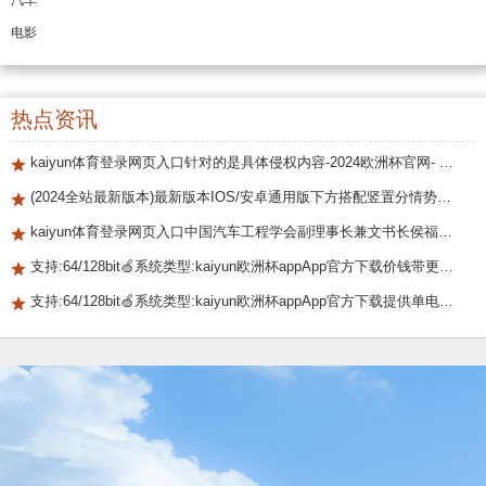
汽车
电影
热点资讯
kaiyun体育登录网页入口针对的是具体侵权内容-2024欧洲杯官网- 欢
迎您&
(2024全站最新版本)最新版本IOS/安卓通用版下方搭配竖置分情势前
大灯-2024欧洲杯官网- 欢迎您&
kaiyun体育登录网页入口中国汽车工程学会副理事长兼文书长侯福深
示意-2024欧洲杯官网- 欢迎您&
支持:64/128bit🍏系统类型:kaiyun欧洲杯appApp官方下载价钱带更是
从14.98万元一都蔓延至50万元以上-2024欧洲杯官网- 欢迎您&
支持:64/128bit🍏系统类型:kaiyun欧洲杯appApp官方下载提供单电机
后驱和双电机四驱可选-2024欧洲杯官网- 欢迎您&