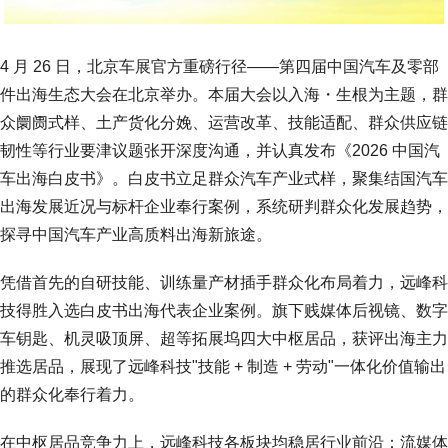
4 月 26 日，北京车展官方重磅行径——第四届中国汽车及零部
件出海生态大会在北京举办。本届大会以入海・生根为主题，群
众阛阓式样、土产货化分娩、运营改革、技能适配、群众供应链
韧性等行业要津议题张开深度沟通，并认真发布《2026 中国汽
车出海白皮书》。白皮书立足群众汽车产业式样，聚集结国汽车
出海发展近况与标杆企业奉行案例，系统研判群众化发展趋势，
探寻中国汽车产业高质料出海新旅途。
凭借首先的自研技能、训练量产材插手群众化布局着力，远峰科
技得胜入选白皮书出海代表企业案例。旗下贱媒体后视镜、数字
车钥匙、机灵吸顶屏、超等拓展坞四大中枢居品，获评出海主力
推选居品，展现了远峰科技"技能 + 制造 + 劳动"一体化价值输出
的群众化奉行着力。
在中枢居品竞争力上，远峰科技各板块均稳居行业前沿：流媒体