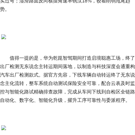
实过弯；湿滑路面反向横摆角速率镌汰18%，较着削弱甩尾趋
势。
值得一提的是，华为乾崑智驾期间打造启境聪惠工场，终了
出厂检测无东说念主转运期间落地，以制造与科技深度会通重构
汽车出厂检测款式。据官方先容，下线车辆自动转运终了无东说
念主化流转，整车系统自动测试保险安全可靠，配合云表及时监
控与智能化路试精确排查故障，完成从车间下线到自检区全链路
自动化、数字化、智能化升级，擢升工序可靠性与委派程序。