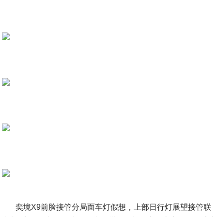
奕境X9前脸接管分局面车灯假想，上部日行灯展望接管联