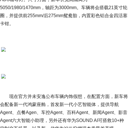
5050/1980/1470mm，轴距为3000mm。车辆将会搭载21英寸轮
圈，并提供前255mm/后275mm鸳鸯胎，内置彩色铝合金四活塞
卡钳。
现在官方并未安逸公布车辆内饰假想，在配置方面，新车将
会配备新一代鸿蒙座舱，首发新一代小艺智能体，提供导航
Agent、点餐Agen、车控Agent、百科Agent、新闻Agent、影音
Agent六大智能小助理，另外还有华为SOUND AI可搭救10+种