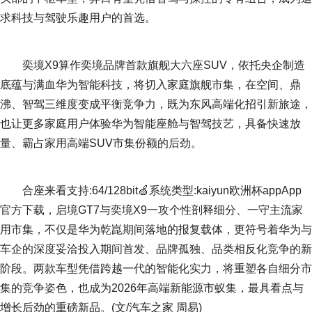
求科技与驾驶乐趣用户的首选。
奕境X9算作奕境品牌首款旗舰大六座SUV，依托央企制造
底蕴与满血华为智能科技，将切入家庭旗舰市集，在空间、鼎
沸、智驾三维度变成平衡竞争力，既为东风高端化招引新旅途，
也让更多家庭用户体验华为智能座舱与智驾技艺，具备快速放
量、霸占家用高端SUV市集份额的后劲。
合座来看支持:64/128bit🍏系统类型:kaiyun欧洲杯appApp
官方下载，启境GT7与奕境X9一攻个性剖释细分、一守主流家
用市集，不仅是华为乾崑期间落地的报复载体，更符号着华为与
车企的深度妥洽投入期间首发、品牌孤独、品类相反化竞争的新
阶段。两款车型凭借跨越一代的智能化实力，将重塑各自细分市
集的竞争姿色，也成为2026年高端新能源市蚁集，最具看点与
增长后劲的重磅新品。(文/汽车之家 周易)