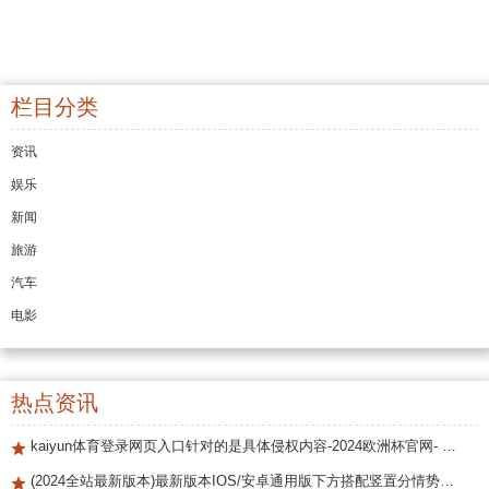
栏目分类
资讯
娱乐
新闻
旅游
汽车
电影
热点资讯
kaiyun体育登录网页入口针对的是具体侵权内容-2024欧洲杯官网- 欢
迎您&
(2024全站最新版本)最新版本IOS/安卓通用版下方搭配竖置分情势前