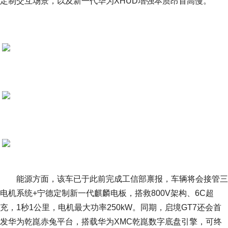
定制交互场景，以及新一代华为XHUD增强本质昂首高慢。
能源方面，该车已于此前完成工信部禀报，车辆将会接管三
电机系统+宁德定制新一代麒麟电板，搭救800V架构、6C超
充，1秒1公里，电机最大功率250kW。同期，启境GT7还会首
发华为乾崑赤兔平台，搭载华为XMC乾崑数字底盘引擎，可终