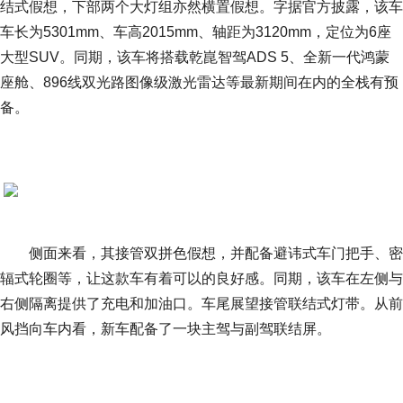
结式假想，下部两个大灯组亦然横置假想。字据官方披露，该车
车长为5301mm、车高2015mm、轴距为3120mm，定位为6座
大型SUV。同期，该车将搭载乾崑智驾ADS 5、全新一代鸿蒙
座舱、896线双光路图像级激光雷达等最新期间在内的全栈有预
备。
侧面来看，其接管双拼色假想，并配备避讳式车门把手、密
辐式轮圈等，让这款车有着可以的良好感。同期，该车在左侧与
右侧隔离提供了充电和加油口。车尾展望接管联结式灯带。从前
风挡向车内看，新车配备了一块主驾与副驾联结屏。