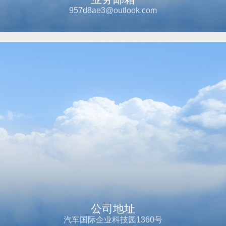
957d8ae3@outlook.com
公司地址
汽车国际企业科技园1360号