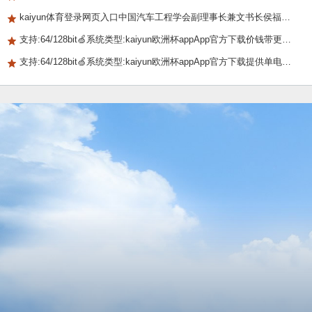
大灯-2024欧洲杯官网- 欢迎您&
kaiyun体育登录网页入口中国汽车工程学会副理事长兼文书长侯福深
示意-2024欧洲杯官网- 欢迎您&
支持:64/128bit🍏系统类型:kaiyun欧洲杯appApp官方下载价钱带更是
从14.98万元一都蔓延至50万元以上-2024欧洲杯官网- 欢迎您&
支持:64/128bit🍏系统类型:kaiyun欧洲杯appApp官方下载提供单电机
后驱和双电机四驱可选-2024欧洲杯官网- 欢迎您&